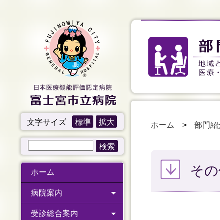
文字サイズ
標準
拡大
ホーム
>
部門紹
その
ホーム
病院案内
受診総合案内