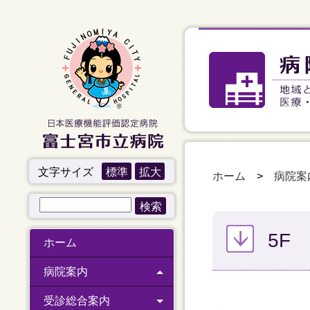
文字サイズ
標準
拡大
ホーム
>
病院案
5F
ホーム
病院案内
受診総合案内