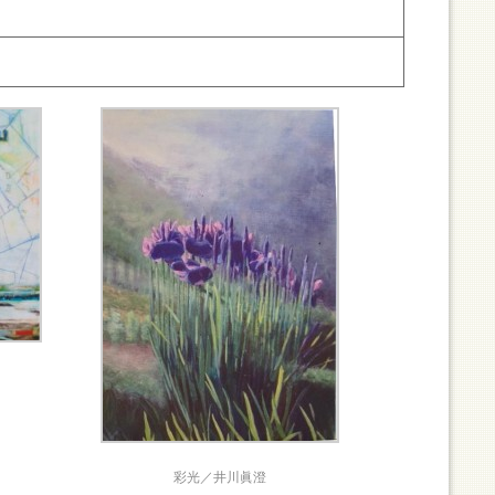
彩光／井川眞澄