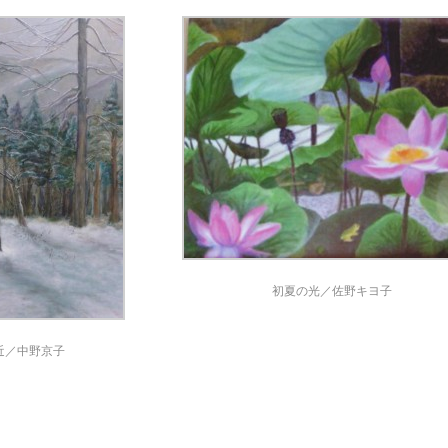
初夏の光／佐野キヨ子
近／中野京子