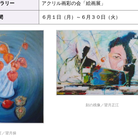
ャラリー
アクリル画彩の会「絵画展」
間
６月１日（月）～６月３０日（火）
刻の残像／望月正江
灯／望月操