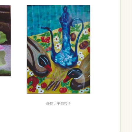
静物／平鍋典子