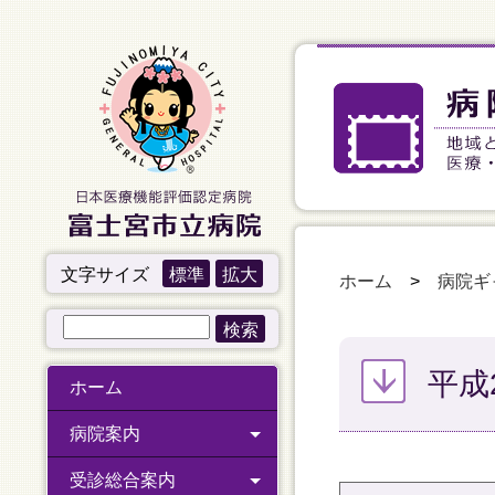
文字サイズ
標準
拡大
ホーム
>
病院ギ
平成
ホーム
病院案内
受診総合案内