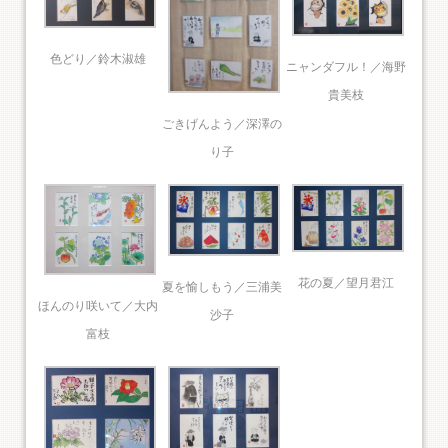
色どり／鈴木淑雄
ニャンダフル！／海野
貴美枝
ごきげんよう／深澤の
り子
花の夏／望月君江
夏を愉しもう／三浦美
ほんのり咲いて／大内
沙子
富枝