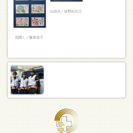
山頭火／佐野紀久江
花開く／篠原佳子