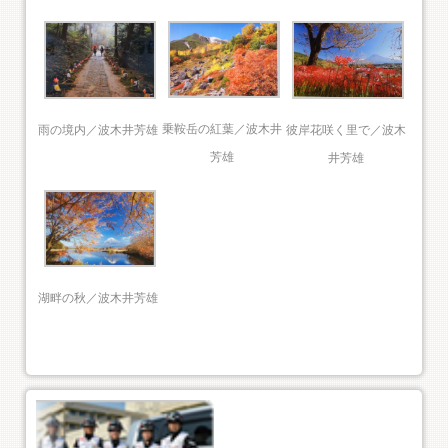
乗鞍岳の紅葉／波木井
雨の境内／波木井芳雄
彼岸花咲く里で／波木
芳雄
井芳雄
湖畔の秋／波木井芳雄