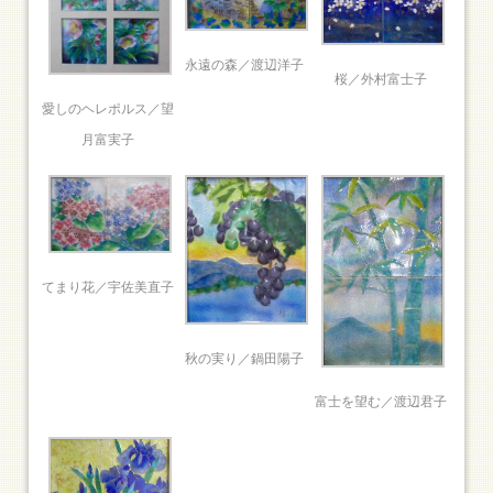
永遠の森／渡辺洋子
桜／外村富士子
愛しのヘレポルス／望
月富実子
てまり花／宇佐美直子
秋の実り／鍋田陽子
富士を望む／渡辺君子