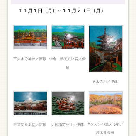
１１月１日（月）～１１月２９日（月）
鎌倉 鶴岡八幡宮／伊
宇太水分神社／伊藤
藤
八坂の塔／伊藤
ダケカンバ燃える頃／
平等院鳳凰堂／伊藤
祐徳稲荷神社／伊藤
波木井芳雄