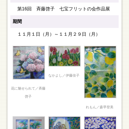
第16回 斉藤啓子 七宝フリットの会作品展
期間
１１月１日（月）～１１月２９日（月）
なかよし／伊藤佳子
花に魅せられて／斉藤
啓子
れもん／森早登美