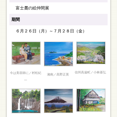
富士麓の絵仲間展
期間
６月２６日（月）～７月２８日（金）
信州高遠町／小林基弘
今は美容師に／村松紀
湘南／高野正英
一