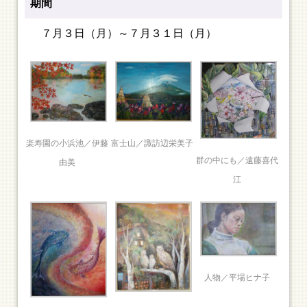
期間
７月３日（月）～７月３１日（月）
楽寿園の小浜池／伊藤
富士山／諏訪辺栄美子
群の中にも／遠藤喜代
由美
江
人物／平場ヒナ子