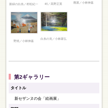
廃屋／小林伸嘉
峠／高野正英
新緑の白糸／村松紀一
白糸の滝／小林基弘
野焼／小林伸嘉
第2ギャラリー
タイトル
新セザンヌの会「絵画展」