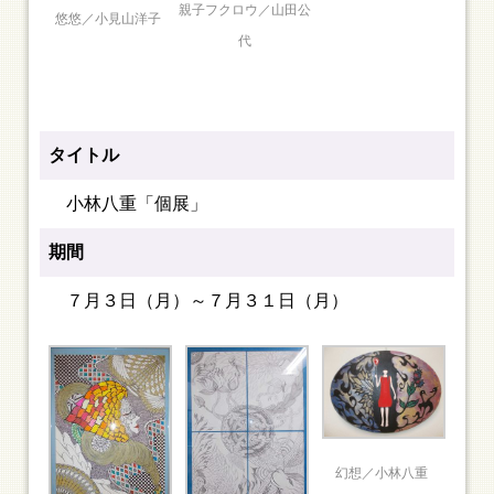
親子フクロウ／山田公
悠悠／小見山洋子
代
タイトル
小林八重「個展」
期間
７月３日（月）～７月３１日（月）
幻想／小林八重