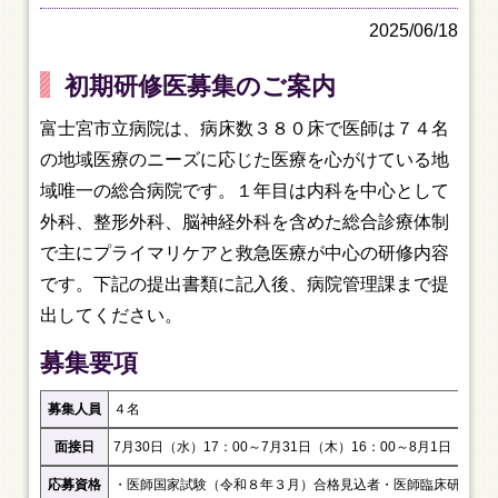
2025/06/18
初期研修医募集のご案内
富士宮市立病院は、病床数３８０床で医師は７４名
の地域医療のニーズに応じた医療を心がけている地
域唯一の総合病院です。１年目は内科を中心として
外科、整形外科、脳神経外科を含めた総合診療体制
で主にプライマリケアと救急医療が中心の研修内容
です。下記の提出書類に記入後、病院管理課まで提
出してください。
募集要項
募集人員
４名
面接日
7月30日（水）17：00～
7月31日（木）16：00～
8月1日（金）1
応募資格
・医師国家試験（令和８年３月）合格見込者
・医師臨床研修マ