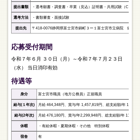
提出書類
・選考願書
・調査書
・卒業（見込）証明書
・共用試験（CBT、O
選考方法
・書類審査
・面接試験
提出先
〒418-0076
静岡県富士宮市錦町３ー１
富士宮市立病院 病院管
応募受付期間
令和７年６月 ３０日（月）～令和７年７月２３日
（水） 当日消印有効
待遇等
身分
富士宮市職員（地方公務員）正規職員
給与(１年次)
月給 464,348円、
賞与/年 1,457,819円、
総支給額/年 10,000
給与(2年次)
月給 476,180円、
賞与/年2,299,948円、
総支給額/年 11,000
休暇
・有給休暇
・夏期休暇
・その他 特別休暇
宿舎
有