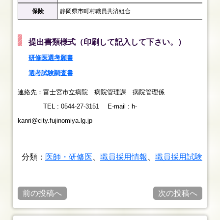
保険
静岡県市町村職員共済組合
提出書類様式（印刷して記入して下さい。）
研修医選考願書
選考試験調査書
連絡先：富士宮市立病院 病院管理課 病院管理係
TEL : 0544-27-3151
E-mail : h-
kanri@city.fujinomiya.lg.jp
分類：
医師・研修医
、
職員採用情報
、
職員採用試験
前の投稿へ
次の投稿へ