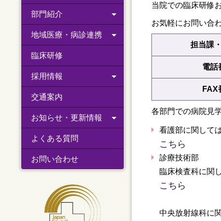
当院での臨床研修
部門紹介
お気軽にお問い合
地域医療・病診連携
担当課
臨床研修
電話
採用情報
FA
交通案内
各部門での病院見
お知らせ・更新情報
看護部に関して
よくある質問
こちら
診療技術部
お問い合わせ
臨床検査科に関
こちら
中央放射線科に