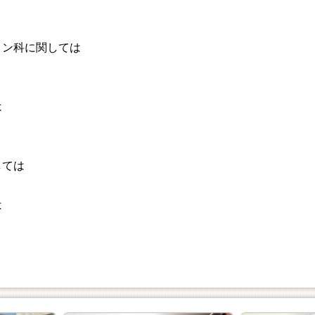
ョン科に関しては
は
しては
は