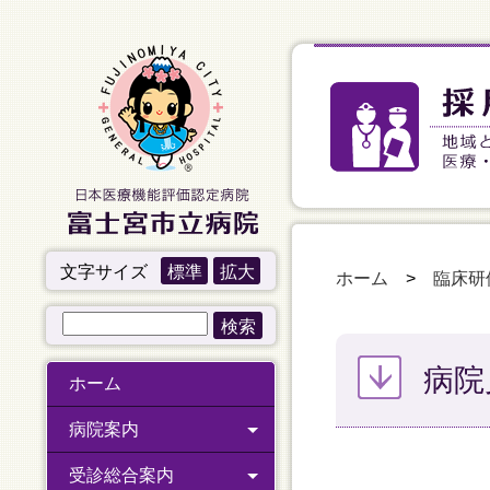
文字サイズ
標準
拡大
ホーム
>
臨床研
病院
ホーム
病院案内
受診総合案内