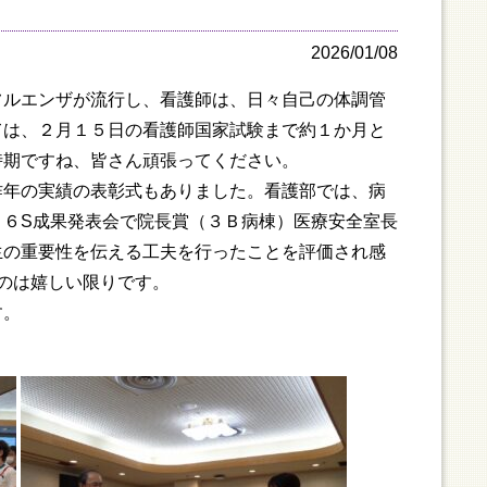
2026/01/08
ルエンザが流行し、看護師は、日々自己の体調管
ては、２月１５日の看護師国家試験まで約１か月と
時期ですね、皆さん頑張ってください。
年の実績の表彰式もありました。看護部では、病
６S成果発表会で院長賞（３Ｂ病棟）医療安全室長
生の重要性を伝える工夫を行ったことを評価され感
のは嬉しい限りです。
す。