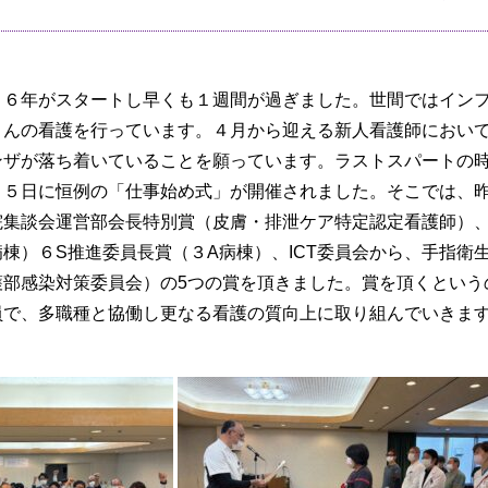
６年がスタートし早くも１週間が過ぎました。世間ではインフ
さんの看護を行っています。４月から迎える新人看護師におい
ンザが落ち着いていることを願っています。ラストスパートの
５日に恒例の「仕事始め式」が開催されました。そこでは、昨
院集談会運営部会長特別賞（皮膚・排泄ケア特定認定看護師）、
棟）６S推進委員長賞（３A病棟）、ICT委員会から、手指衛
護部感染対策委員会）の5つの賞を頂きました。賞を頂くという
で、多職種と協働し更なる看護の質向上に取り組んでいきま