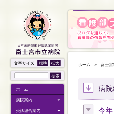
文字サイズ
標準
拡大
ホーム
>
富士宮
病院
ホーム
病院案内
今年
受診総合案内