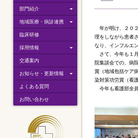
部門紹介
地域医療・病診連携
年が明け、２０２
臨床研修
理をしながら患者
なり、インフルエ
採用情報
さて、今年も１月
交通案内
院集談会での、病
賞（地域包括ケア病
お知らせ・更新情報
染対策功労賞（看
よくある質問
今年も看護部全員
お問い合わせ