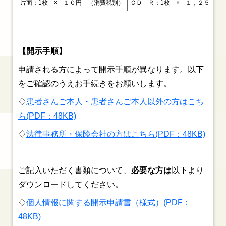
片面：1枚 × １０円 （消費税別）
ＣＤ－Ｒ：1枚 × １，２５７円
【開示手順】
申請される方によって開示手順が異なります。以下
をご確認のうえお手続きをお願いします。
♢
患者さんご本人・患者さんご本人以外の方はこち
ら(PDF：48KB)
♢
法律事務所・保険会社の方はこちら(PDF：48KB)
ご記入いただく書類について、
必要な方は
以下より
ダウンロードしてください。
♢
個人情報に関する開示申請書（様式）(PDF：
48KB)