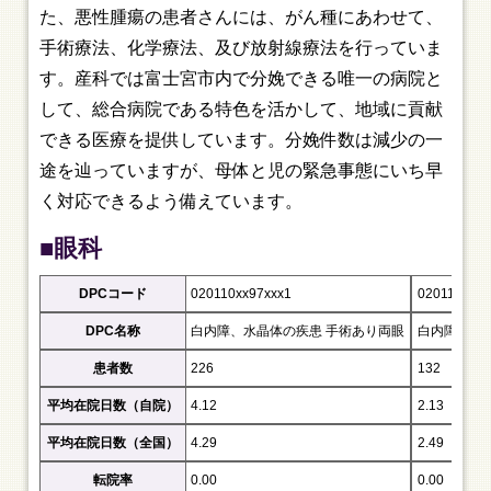
た、悪性腫瘍の患者さんには、がん種にあわせて、
手術療法、化学療法、及び放射線療法を行っていま
す。産科では富士宮市内で分娩できる唯一の病院と
して、総合病院である特色を活かして、地域に貢献
できる医療を提供しています。分娩件数は減少の一
途を辿っていますが、母体と児の緊急事態にいち早
く対応できるよう備えています。
■眼科
DPCコード
020110xx97xxx1
020110xx97
DPC名称
白内障、水晶体の疾患 手術あり両眼
白内障、水
患者数
226
132
平均在院日数（自院）
4.12
2.13
平均在院日数（全国）
4.29
2.49
転院率
0.00
0.00