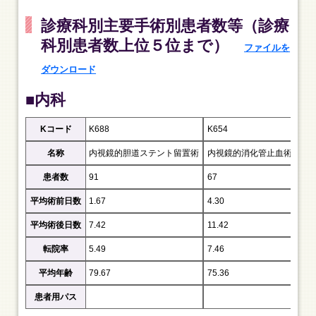
診療科別主要手術別患者数等（診療
科別患者数上位５位まで）
ファイルを
ダウンロード
■内科
Kコード
K688
K654
K72
名称
内視鏡的胆道ステント留置術
内視鏡的消化管止血術
内
患者数
91
67
30
平均術前日数
1.67
4.30
1.1
平均術後日数
7.42
11.42
4.1
転院率
5.49
7.46
3.3
平均年齢
79.67
75.36
73.
患者用パス