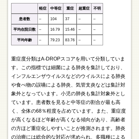
軽症
中等症
重症
超重症
不明
患者数
–
104
37
–
–
平均在院日数
–
16.79
15.46
–
–
平均年齢
–
79.23
83.76
–
–
重症度分類はA-DROPスコアを用いて分類していま
す。この指標では細菌による肺炎を集計しており、
インフルエンザウイルスなどのウイルスによる肺炎
や食べ物の誤嚥による肺炎、気管支炎などは集計対
象外となっています。小児の肺炎も集計対象外とし
ています。患者数を見ると中等症の割合が最も高
く、全体の68％程度を占めています。また、重症度
が高くなるほど年齢が高くなる傾向があり、高齢者
の方ほど重症化しやすいことが推測されます。肺炎
の治療には総合的な対応が求められ、多職種による