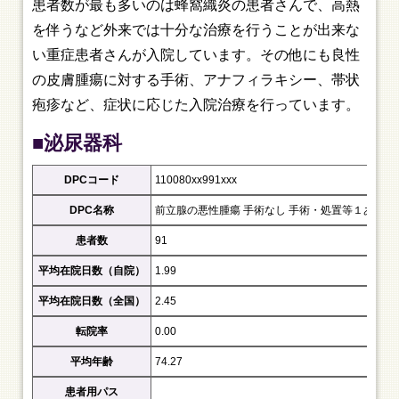
患者数が最も多いのは蜂窩織炎の患者さんで、高熱
を伴うなど外来では十分な治療を行うことが出来な
い重症患者さんが入院しています。その他にも良性
の皮膚腫瘍に対する手術、アナフィラキシー、帯状
疱疹など、症状に応じた入院治療を行っています。
■泌尿器科
DPCコード
110080xx991xxx
DPC名称
前立腺の悪性腫瘍 手術なし 手術・処置等１あり
患者数
91
平均在院日数（自院）
1.99
平均在院日数（全国）
2.45
転院率
0.00
平均年齢
74.27
患者用パス