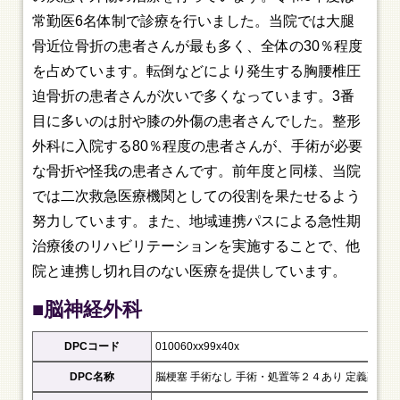
常勤医6名体制で診療を行いました。当院では大腿
骨近位骨折の患者さんが最も多く、全体の30％程度
を占めています。転倒などにより発生する胸腰椎圧
迫骨折の患者さんが次いで多くなっています。3番
目に多いのは肘や膝の外傷の患者さんでした。整形
外科に入院する80％程度の患者さんが、手術が必要
な骨折や怪我の患者さんです。前年度と同様、当院
では二次救急医療機関としての役割を果たせるよう
努力しています。また、地域連携パスによる急性期
治療後のリハビリテーションを実施することで、他
院と連携し切れ目のない医療を提供しています。
■脳神経外科
DPCコード
010060xx99x40x
DPC名称
脳梗塞 手術なし 手術・処置等２４あり 定義副傷