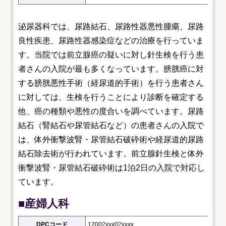
泌尿器科では、尿路結石、尿路性器悪性腫瘍、尿路
良性疾患、尿路性器感染症などの治療を行っていま
す。当院では前立腺癌の疑いに対し針生検を行う患
者さんの入院が最も多くなっています。膀胱癌に対
する膀胱悪性手術（経尿道的手術）を行う患者さん
に対しては、生検を行うことにより診断を確定する
他、癌の種類や悪性の度合いを調べています。尿路
結石（腎結石や尿管結石など）の患者さんの入院で
は、体外衝撃波腎・尿管結石破砕術や経尿道的尿路
結石除去術が行われています。前立腺針生検と体外
衝撃波腎・尿管結石破砕術は1泊2日の入院で対応し
ています。
■産婦人科
DPCコード
12002xxx02xxxx