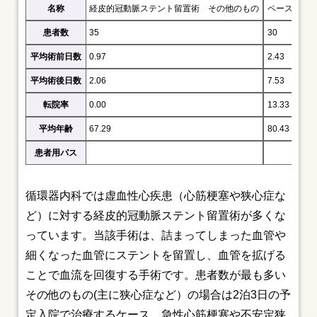
名称
経皮的冠動脈ステント留置術 その他のもの
ペースメー
患者数
35
30
平均術前日数
0.97
2.43
平均術後日数
2.06
7.53
転院率
0.00
13.33
平均年齢
67.29
80.43
患者用パス
循環器内科では虚血性心疾患（心筋梗塞や狭心症な
ど）に対する経皮的冠動脈ステント留置術が多くな
っています。当該手術は、詰まってしまった血管や
細くなった血管にステントを留置し、血管を拡げる
ことで血流を回復する手術です。患者数が最も多い
その他のもの(主に狭心症など）の場合は2泊3日の予
定入院で治療するケース、急性心筋梗塞や不安定狭