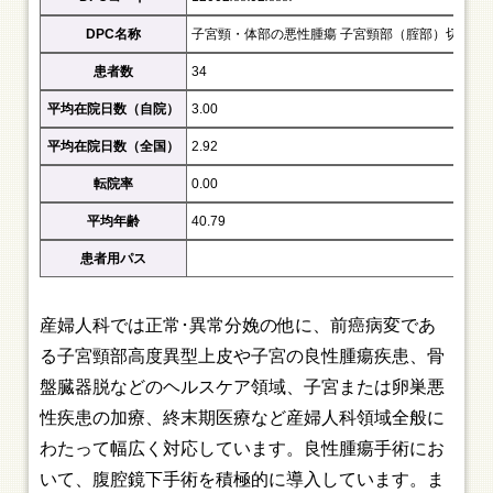
DPC名称
子宮頸・体部の悪性腫瘍 子宮頸部（腟部）切除術
患者数
34
平均在院日数（自院）
3.00
平均在院日数（全国）
2.92
転院率
0.00
平均年齢
40.79
患者用パス
産婦人科では正常･異常分娩の他に、前癌病変であ
る子宮頸部高度異型上皮や子宮の良性腫瘍疾患、骨
盤臓器脱などのヘルスケア領域、子宮または卵巣悪
性疾患の加療、終末期医療など産婦人科領域全般に
わたって幅広く対応しています。良性腫瘍手術にお
いて、腹腔鏡下手術を積極的に導入しています。ま