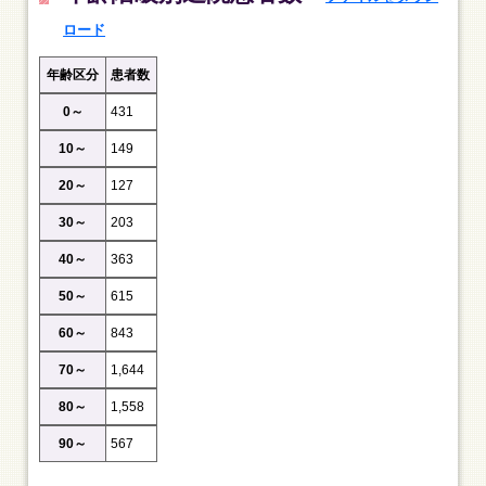
ロード
年齢区分
患者数
0～
431
10～
149
20～
127
30～
203
40～
363
50～
615
60～
843
70～
1,644
80～
1,558
90～
567