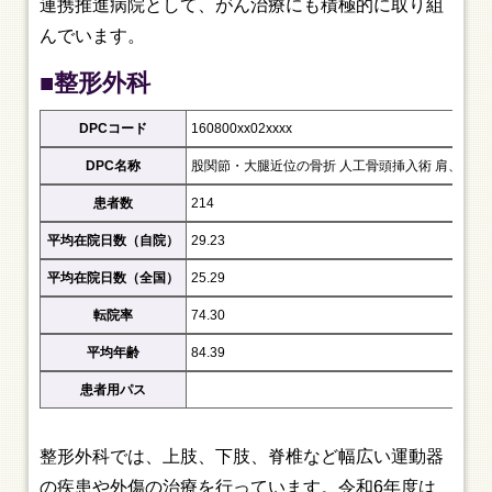
連携推進病院として、がん治療にも積極的に取り組
んでいます。
■整形外科
DPCコード
160800xx02xxxx
DPC名称
股関節・大腿近位の骨折 人工骨頭挿入術 肩、股等
患者数
214
平均在院日数（自院）
29.23
平均在院日数（全国）
25.29
転院率
74.30
平均年齢
84.39
患者用パス
整形外科では、上肢、下肢、脊椎など幅広い運動器
の疾患や外傷の治療を行っています。令和6年度は