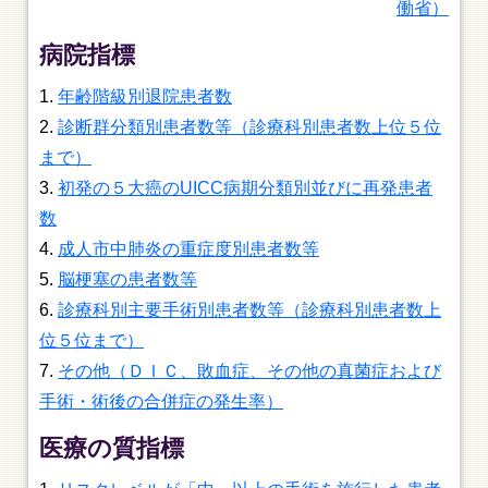
働省）
病院指標
年齢階級別退院患者数
診断群分類別患者数等（診療科別患者数上位５位
まで）
初発の５大癌のUICC病期分類別並びに再発患者
数
成人市中肺炎の重症度別患者数等
脳梗塞の患者数等
診療科別主要手術別患者数等（診療科別患者数上
位５位まで）
その他（ＤＩＣ、敗血症、その他の真菌症および
手術・術後の合併症の発生率）
医療の質指標