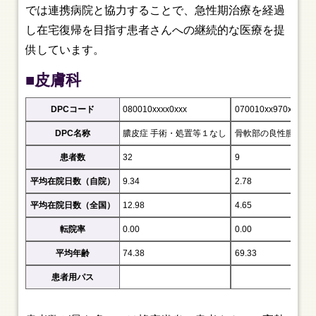
では連携病院と協力することで、急性期治療を経過
し在宅復帰を目指す患者さんへの継続的な医療を提
供しています。
■皮膚科
DPCコード
080010xxxx0xxx
070010xx970xxx
DPC名称
膿皮症 手術・処置等１なし
骨軟部の良性腫瘍（脊
患者数
32
9
平均在院日数（自院）
9.34
2.78
平均在院日数（全国）
12.98
4.65
転院率
0.00
0.00
平均年齢
74.38
69.33
患者用パス