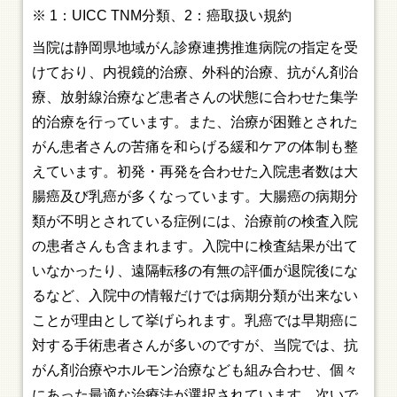
※ 1：UICC TNM分類、2：癌取扱い規約
当院は静岡県地域がん診療連携推進病院の指定を受
けており、内視鏡的治療、外科的治療、抗がん剤治
療、放射線治療など患者さんの状態に合わせた集学
的治療を行っています。また、治療が困難とされた
がん患者さんの苦痛を和らげる緩和ケアの体制も整
えています。初発・再発を合わせた入院患者数は大
腸癌及び乳癌が多くなっています。大腸癌の病期分
類が不明とされている症例には、治療前の検査入院
の患者さんも含まれます。入院中に検査結果が出て
いなかったり、遠隔転移の有無の評価が退院後にな
るなど、入院中の情報だけでは病期分類が出来ない
ことが理由として挙げられます。乳癌では早期癌に
対する手術患者さんが多いのですが、当院では、抗
がん剤治療やホルモン治療なども組み合わせ、個々
にあった最適な治療法が選択されています。次いで