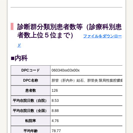
診断群分類別患者数等（診療科別患
者数上位５位まで）
ファイルをダウンロー
ド
■内科
DPCコード
060340xx03x00x
DPC名称
胆管（肝内外）結石、胆管炎 限局性腹腔膿瘍手術等
患者数
126
平均在院日数（自院）
8.53
平均在院日数（全国）
8.88
転院率
4.76
平均年齢
78.77