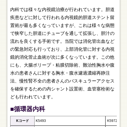
内科では様々な内視鏡治療が行われています。胆道
疾患などに対して行われる内視鏡的胆道ステント留
置術が最も多くなっていますが、これは様々な病態
で狭窄した胆道にチューブを通して拡張し、胆汁の
流れを良くする手術です。当院では消化管出血など
の緊急対応も行っており、上部消化管に対する内視
鏡的消化管止血術が次に多くなっています。この他
にも、大腸ポリープ・粘膜切除術、難治性胸水や腹
水の患者さんに対する胸水・腹水濾過濃縮再静注
法、慢性腎不全の患者さんのバスキュラーアクセス
を確保するための内シャント設置術、血管塞栓術な
ども行われています。
■循環器内科
Kコード
K5493
K5972