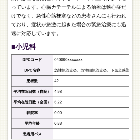
っています。心臓カテーテルによる治療は狭心症だ
けでなく、急性心筋梗塞などの患者さんにも行われ
ており、症状が急激に起きた場合の緊急治療にも迅
速に対応しています。
■小児科
DPCコード
040090xxxxxxxx
DPC名称
急性気管支炎、急性細気管支炎、下気道感染症（
患者数
42
平均在院日数（自院）
4.98
平均在院日数（全国）
6.22
転院率
0.00
平均年齢
0.88
患者用パス