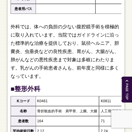
患者用パス
外科では、体への負担の少ない腹腔鏡手術を積極的
に取り入れています。当院ではガイドラインに沿っ
た標準的な治療を提供しており、鼠径ヘルニア、胆
嚢炎、虫垂炎などの良性疾患、胃がん、大腸がん、
肺がんなどの悪性疾患まで対象は多岐にわたりま
す。乳がんの手術患者さんも、前年度と同様に多く
なっています。
■整形外科
Kコード
K0461
K0811
名称
骨折観血的手術 肩甲骨、上腕、大腿
人工骨頭挿入術 
患者数
164
71
平均術前日数
2.12
2.24