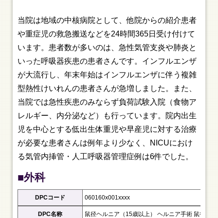
当院は地域の中核病院として、他院からの紹介患者
や重症児の救急搬送などを24時間365日受け付けて
います。患者数が多いのは、急性気管支炎や肺炎と
いった呼吸器疾患の患者さんです。インフルエンザ
が大流行し、年末年始はインフルエンザに伴う複雑
型熱性けいれんの患者さんが急増しました。また、
当院では急性疾患のみならず負荷試験入院（食物ア
レルギー、内分泌など）も行っています。院内出生
児を中心とする低出生体重児や早産児に対する治療
が必要な患者さんは例年より少なく、NICUにおけ
る気管内挿管・人工呼吸器管理症例は6件でした。
■外科
DPCコード
060160x001xxxx
DPC名称
鼠径ヘルニア（15歳以上） ヘルニア手術 鼠径ヘ