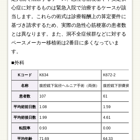
心症に対するものは緊急入院で治療するケースが該
当します。これらの術式は診療報酬上の算定要件に
基づき請求するため、実際の急性心筋梗塞の患者数
とは異なります。また、洞不全症候群などに対する
ペースメーカー移植術は2番目に多くなっていま
す。
■外科
Kコード
K634
K672-2
名称
腹腔鏡下鼠径ヘルニア手術（両側）
腹腔鏡下胆嚢摘出術
患者数
107
61
平均術前日数
1.08
1.59
平均術後日数
1.99
4.61
転院率
0.93
0.00
平均年齢
71.69
64.33