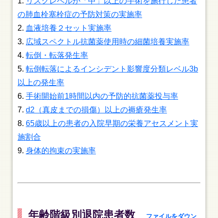
リスクレベルが「中」以上の手術を施行した患者
の肺血栓塞栓症の予防対策の実施率
血液培養２セット実施率
広域スペクトル抗菌薬使用時の細菌培養実施率
転倒・転落発生率
転倒転落によるインシデント影響度分類レベル3b
以上の発生率
手術開始前1時間以内の予防的抗菌薬投与率
d2（真皮までの損傷）以上の褥瘡発生率
65歳以上の患者の入院早期の栄養アセスメント実
施割合
身体的拘束の実施率
年齢階級別退院患者数
ファイルをダウン