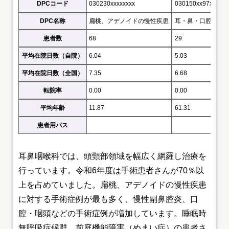
DPCコード
030230xxxxxxxx
030150xx97xxxx
DPC名称
扁桃、アデノイドの慢性疾患
耳・鼻・口腔・咽頭
患者数
68
29
平均在院日数（自院）
6.04
5.03
平均在院日数（全国）
7.35
6.68
転院率
0.00
0.00
平均年齢
11.87
61.31
患者用パス
耳鼻咽喉科では、頭頸部領域を幅広く網羅し治療を
行っています。令和6年度は手術患者さんが70％以
上を占めていました。扁桃、アデノイドの慢性疾患
に対する手術症例が最も多く、慢性副鼻腔炎、口
腔・咽頭などの手術症例が増加しています。睡眠時
無呼吸症候群、前庭機能障害（めまい症）の患者さ