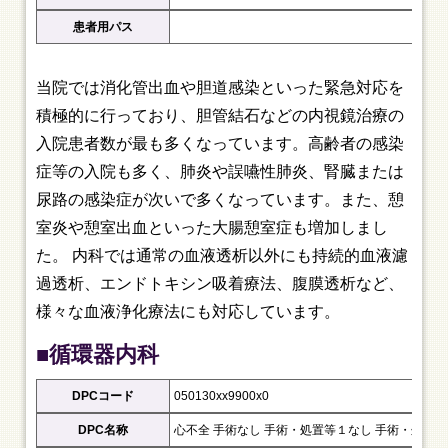
患者用パス
当院では消化管出血や胆道感染といった緊急対応を
積極的に行っており、胆管結石などの内視鏡治療の
入院患者数が最も多くなっています。高齢者の感染
症等の入院も多く、肺炎や誤嚥性肺炎、腎臓または
尿路の感染症が次いで多くなっています。また、憩
室炎や憩室出血といった大腸憩室症も増加しまし
た。 内科では通常の血液透析以外にも持続的血液濾
過透析、エンドトキシン吸着療法、腹膜透析など、
様々な血液浄化療法にも対応しています。
■循環器内科
DPCコード
050130xx9900x0
DPC名称
心不全 手術なし 手術・処置等１なし 手術・処置