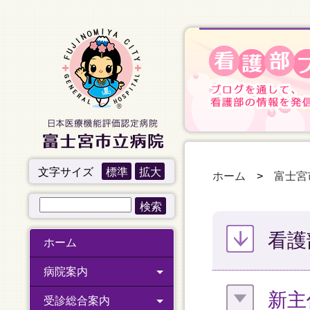
文字サイズ
標準
拡大
ホーム
>
富士宮
看護
ホーム
病院案内
新主
受診総合案内