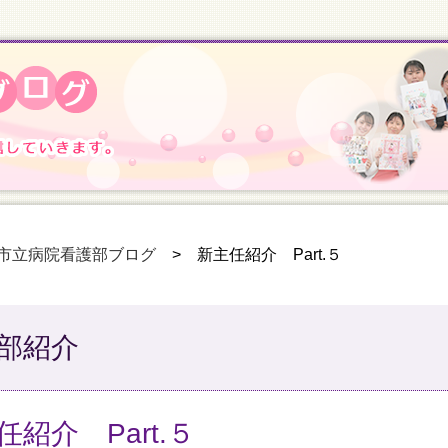
市立病院看護部ブログ
>
新主任紹介 Part.５
部紹介
任紹介 Part.５